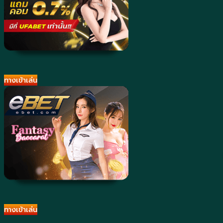
ทางเข้าเล่น
ทางเข้าเล่น