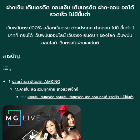
ฝากเงิน เติมเครดิต ถอนเงิน เติมเครดิต ฝาก-ถอน ออโต้
รวดเร็ว ไม่มีขั้นต่ำ
เว็บพนันตรง100% สล็อตเว็บตรง ต่างประเทศ ฝากถอน ไม่มี ขั้นต่ำ 1
บาทก็ ถอนได้ เว็บพนันออนไลน์ เว็บตรง อันดับ 1 ของโลก เว็บพนัน
ออนไลน์ เว็บตรงไม่ผ่านเอเย่นต์
สารบัญ
รวมค่ายคาสิโนสด AMKING
คาสิโน สด รวมทุกค่าย สาวสวยเซ็กซี่
ฝากเงิน เติมเครดิต ถอนเงิน เติมเครดิต ฝาก-ถอน ออโต้ รวดเร็ว ไม่มีขั้นต่ำ