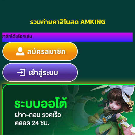
รวมค่ายคาสิโนสด AMKING
ล่น