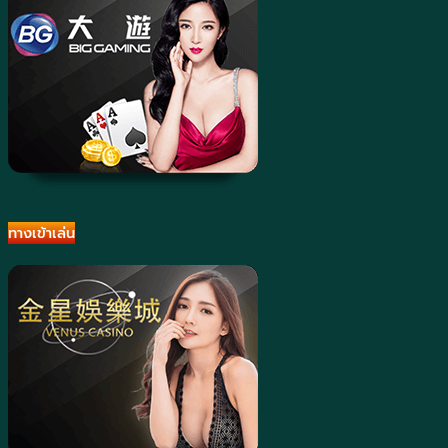
ทางเข้าเล่น