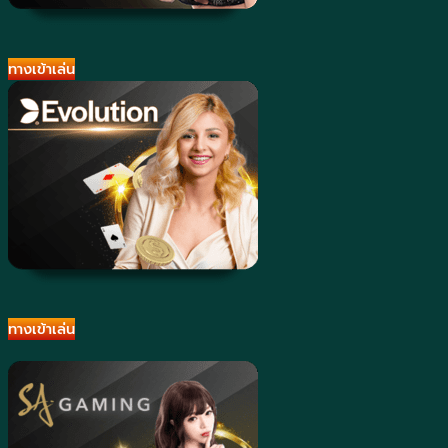
ทางเข้าเล่น
ทางเข้าเล่น