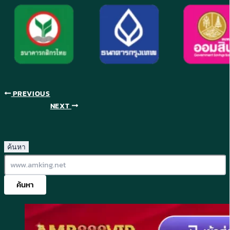
PREVIOUS
NEXT
ค้นหา
ค้นหา