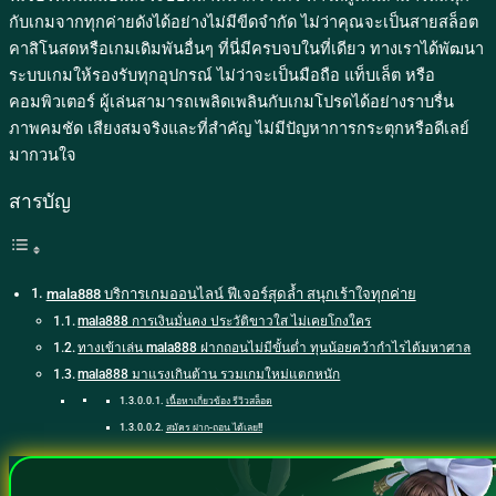
กับเกมจากทุกค่ายดังได้อย่างไม่มีขีดจำกัด ไม่ว่าคุณจะเป็นสายสล็อต
คาสิโนสดหรือเกมเดิมพันอื่นๆ ที่นี่มีครบจบในที่เดียว ทางเราได้พัฒนา
ระบบเกมให้รองรับทุกอุปกรณ์ ไม่ว่าจะเป็นมือถือ แท็บเล็ต หรือ
คอมพิวเตอร์ ผู้เล่นสามารถเพลิดเพลินกับเกมโปรดได้อย่างราบรื่น
ภาพคมชัด เสียงสมจริงและที่สำคัญ ไม่มีปัญหาการกระตุกหรือดีเลย์
มากวนใจ
สารบัญ
mala888 บริการเกมออนไลน์ ฟีเจอร์สุดล้ำ สนุกเร้าใจทุกค่าย
mala888 การเงินมั่นคง ประวัติขาวใส ไม่เคยโกงใคร
ทางเข้าเล่น mala888 ฝากถอนไม่มีขั้นต่ำ ทุนน้อยคว้ากำไรได้มหาศาล
mala888 มาแรงเกินต้าน รวมเกมใหม่แตกหนัก
เนื้อหาเกี่ยวข้อง รีวิวสล็อต
สมัคร ฝาก-ถอน ได้เลย!!