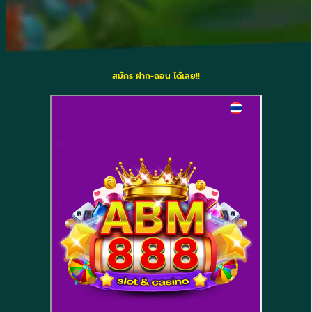
สมัคร ฝาก-ถอน ได้เลย!!