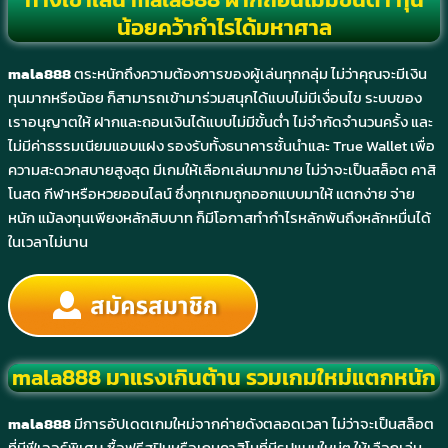
น้อยคว้ากำไรได้มหาศาล
mala888
ตระหนักถึงความต้องการของผู้เล่นทุกกลุ่ม ไม่ว่าคุณจะมีเงิน
ทุนมากหรือน้อย ก็สามารถเข้ามาร่วมสนุกได้แบบไม่มีเงื่อนไข ระบบของ
เราอนุญาตให้ ฝากและถอนเงินได้แบบไม่มีขั้นต่ำ ไม่จำกัดจำนวนครั้ง และ
ไม่มีค่าธรรมเนียมแอบแฝง รองรับทั้งธนาคารชั้นนำและ True Wallet เพื่อ
ความสะดวกสบายสูงสุด มีเกมให้เลือกเล่นมากมาย ไม่ว่าจะเป็นสล็อต คาสิ
โนสด กีฬาหรือหวยออนไลน์ ซึ่งทุกเกมถูกออกแบบมาให้ แตกง่าย จ่าย
หนัก แม้ลงทุนเพียงหลักสิบบาท ก็มีโอกาสทำกำไรหลักพันถึงหลักหมื่นได้
ในเวลาไม่นาน
mala888 มาแรงเกินต้าน รวมเกมใหม่แตกหนัก
mala888
มีการอัปเดตเกมใหม่จากค่ายดังตลอดเวลา ไม่ว่าจะเป็นสล็อต